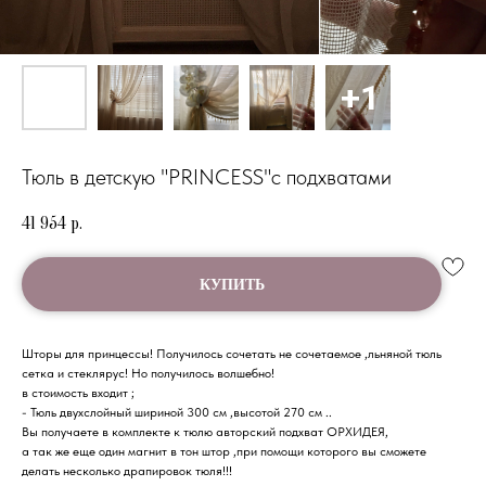
Тюль в детскую "PRINCESS"с подхватами
41 954
р.
КУПИТЬ
Шторы для принцессы! Получилось сочетать не сочетаемое ,льняной тюль
сетка и стеклярус! Но получилось волшебно!
в стоимость входит ;
- Тюль двухслойный шириной 300 см ,высотой 270 см ..
Вы получаете в комплекте к тюлю авторский подхват ОРХИДЕЯ,
а так же еще один магнит в тон штор ,при помощи которого вы сможете
делать несколько драпировок тюля!!!