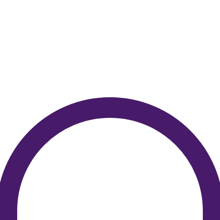
Магнитный подхват
Тюль деворе
"ЦВЕТЕНИЕ "
современный
ЕХТREME
4 320
34 992
р.
р.