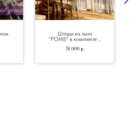
ином
Шторы из льна
"РОМБ" в комплекте с
подхватами
76 000
р.