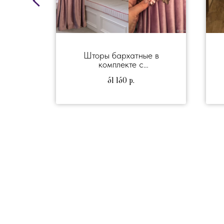
с
Шторы бархатные в
ми"
комплекте с
подхватами "Пыльная
51 150
р.
роза"