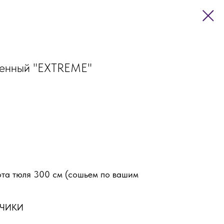
менный "ЕХТREME"
ота тюля 300 см (сошьем по вашим
ЧИКИ