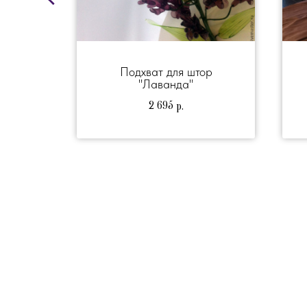
 в
Подхват для штор
"Лаванда"
ная
2 695
р.