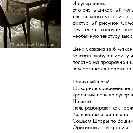
И супер цена.
Это очень шикарный тюль
текстильного материала,
фактурный рисунок. Само
dévorer, что означает выж
необычную текстуру высо
Цена указана за 6 м ткан
заказать любую ширину и
полотна на прозрачной ш
вам останется просто пов
Отличный тюль!
Шикарное красивейшее Ит
красивый тюль по супер ц
Пишите
Тюль разбирают как горя
Количество ограничено!
Сошьем Шторы по Вашим
Оригинально и красиво.