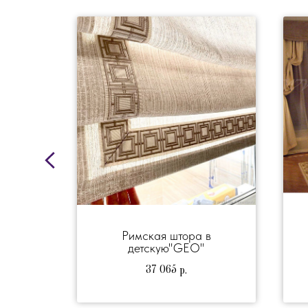
 в
Римская штора в
детскую"GEO"
ная
37 065
р.