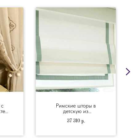
 с
Римские шторы в
те
детскую из
полупрозрачного
37 310
р.
хлопка.