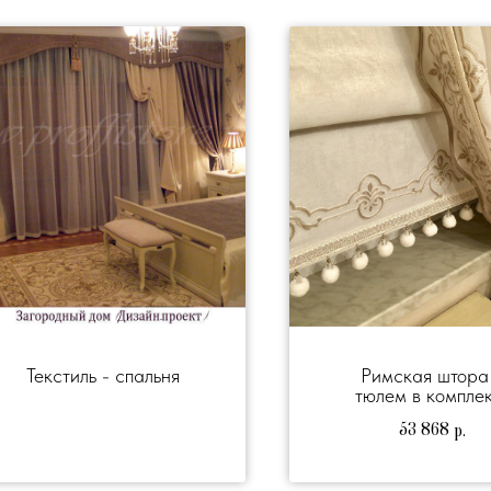
Текстиль - спальня
Римская штора
тюлем в комплек
"БОН-БОН"
53 868
р.