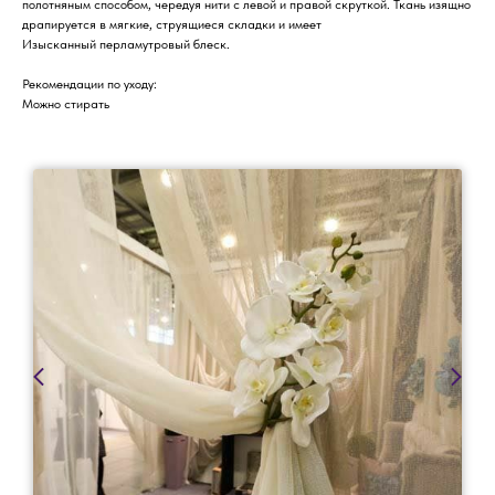
полотняным способом, чередуя нити с левой и правой скруткой. Ткань изящно
драпируется в мягкие, струящиеся складки и имеет
Изысканный перламутровый блеск.
Рекомендации по уходу:
Можно стирать